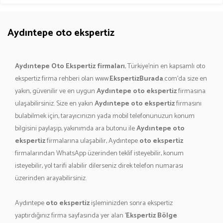
Aydıntepe oto ekspertiz
Aydıntepe Oto Ekspertiz firmaları
, Türkiye'nin en kapsamlı oto
ekspertiz firma rehberi olan www.
EkspertizBurada
.com'da size en
yakın, güvenilir ve en uygun
Aydıntepe oto ekspertiz
firmasına
ulaşabilirsiniz. Size en yakın
Aydıntepe oto ekspertiz
firmasını
bulabilmek için, tarayıcınızın yada mobil telefonunuzun konum
bilgisini paylaşıp, yakınımda ara butonu ile
Aydıntepe oto
ekspertiz
firmalarına ulaşabilir, Aydıntepe
oto ekspertiz
firmalarından WhatsApp üzerinden teklif isteyebilir, konum
isteyebilir, yol tarifi alabilir dilerseniz direk telefon numarası
üzerinden arayabilirsiniz.
Aydıntepe
oto ekspertiz
işleminizden sonra ekspertiz
yaptırdığınız firma sayfasında yer alan '
Ekspertiz Bölge