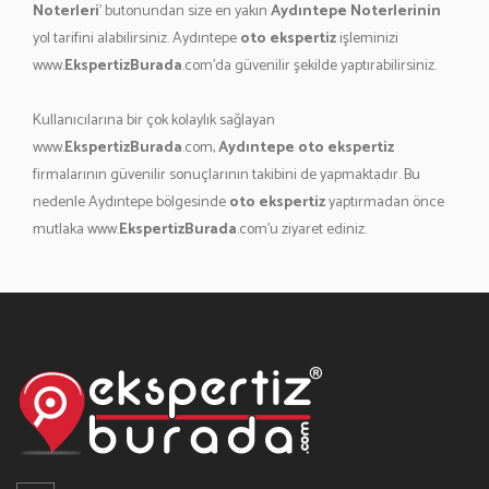
Noterleri
' butonundan size en yakın
Aydıntepe Noterlerinin
yol tarifini alabilirsiniz. Aydıntepe
oto ekspertiz
işleminizi
www.
EkspertizBurada
.com'da güvenilir şekilde yaptırabilirsiniz.
Kullanıcılarına bir çok kolaylık sağlayan
www.
EkspertizBurada
.com,
Aydıntepe oto ekspertiz
firmalarının güvenilir sonuçlarının takibini de yapmaktadır. Bu
nedenle Aydıntepe bölgesinde
oto ekspertiz
yaptırmadan önce
mutlaka www.
EkspertizBurada
.com'u ziyaret ediniz.